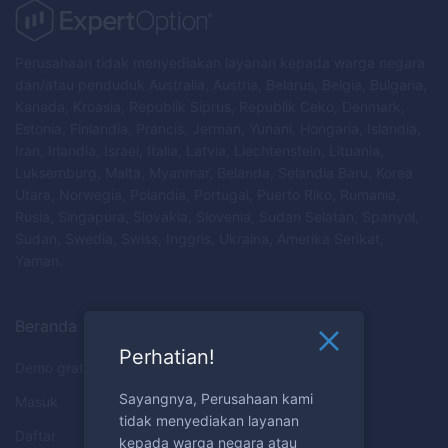
Perusahaan tidak menyediakan layanan kepada warga negara
dan/atau penduduk Australia, Austria, Belarus, Belgia, Bulgaria,
Kanada, Kroasia, Republik Siprus, Republik Ceko, Denmark,
Estonia, Finlandia, Prancis, Jerman, Yunani, Hongaria, Islandia,
Iran, Irlandia, Israel, Italia, Latvia, Liechtenstein, Lituania,
Luksemburg, Malta, Myanmar, Belanda, Selandia Baru, Korea
Utara, Norwegia, Polandia, Portugal, Puerto Riko, Rumania,
Rusia, Singapura, Slovakia, Slovenia, Sudan Selatan, Spanyol,
Sudan, Swedia, Swiss, Inggris, Ukraina, Amerika Serikat,
Yaman.
Beranda
Perhatian!
Demo gratis
Sayangnya, Perusahaan kami
Masuk
tidak menyediakan layanan
Daftar
kepada warga negara atau