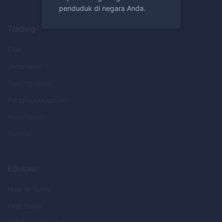
penduduk di negara Anda.
Trading
Fitur
Jenis akun
Trading sosial
Pertanyaan umum
Akun Islami
Tutorial
Edukasi
How to Trade
First Steps