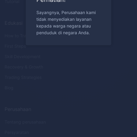
Tutorial
Sayangnya, Perusahaan kami
tidak menyediakan layanan
Edukasi
kepada warga negara atau
penduduk di negara Anda.
How to Trade
First Steps
Skill Development
Recovery & Growth
Trading Strategies
Blog
Perusahaan
Tentang perusahaan
Persyaratan