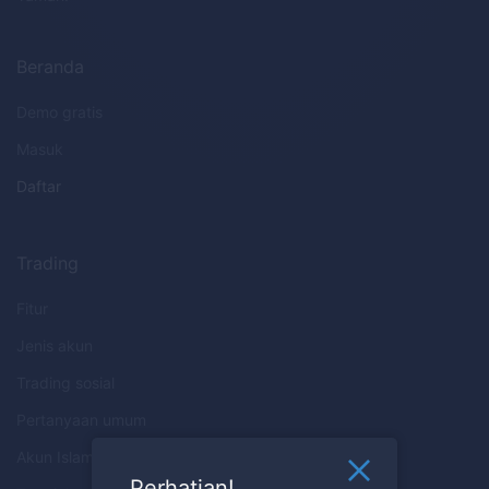
Beranda
Demo gratis
Masuk
Daftar
Trading
Fitur
Jenis akun
Trading sosial
Pertanyaan umum
Akun Islami
Perhatian!