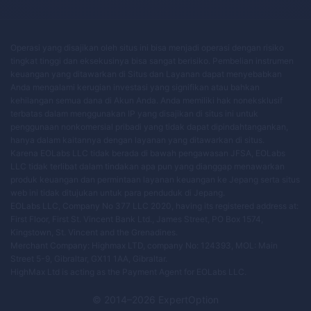
Operasi yang disajikan oleh situs ini bisa menjadi operasi dengan risiko
tingkat tinggi dan eksekusinya bisa sangat berisiko. Pembelian instrumen
keuangan yang ditawarkan di Situs dan Layanan dapat menyebabkan
Anda mengalami kerugian investasi yang signifikan atau bahkan
kehilangan semua dana di Akun Anda. Anda memiliki hak noneksklusif
terbatas dalam menggunakan IP yang disajikan di situs ini untuk
penggunaan nonkomersial pribadi yang tidak dapat dipindahtangankan,
hanya dalam kaitannya dengan layanan yang ditawarkan di situs.
Karena EOLabs LLC tidak berada di bawah pengawasan JFSA, EOLabs
LLC tidak terlibat dalam tindakan apa pun yang dianggap menawarkan
produk keuangan dan permintaan layanan keuangan ke Jepang serta situs
web ini tidak ditujukan untuk para penduduk di Jepang.
EOLabs LLC, Company No 377 LLC 2020, having its registered address at:
First Floor, First St. Vincent Bank Ltd., James Street, PO Box 1574,
Kingstown, St. Vincent and the Grenadines.
Merchant Company: Highmax LTD, company No: 124393, MOL: Main
Street 5-9, Gibraltar, GX11 1AA, Gibraltar.
HighMax Ltd is acting as the Payment Agent for EOLabs LLC.
© 2014–
2026
ExpertOption